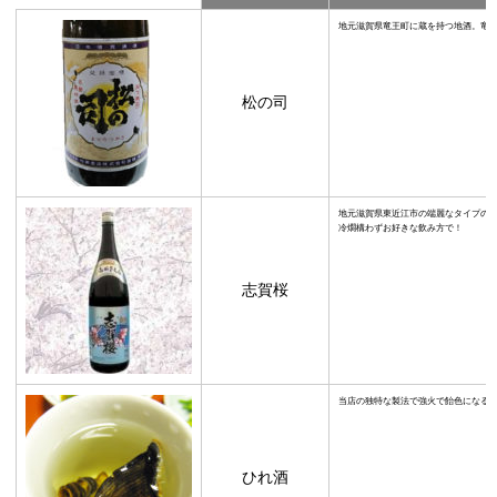
地元滋賀県竜王町に蔵を持つ地酒。竜
松の司
地元滋賀県東近江市の端麗なタイプの
冷燗構わずお好きな飲み方で！
志賀桜
当店の独特な製法で強火で飴色になるま
ひれ酒